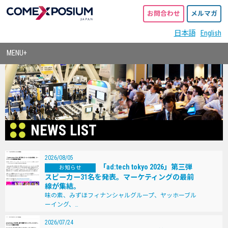
お問合わせ
メルマガ
日本語
English
MENU+
NEWS LIST
2026/08/05
「ad:tech tokyo 2026」第三弾
お知らせ
スピーカー31名を発表。マーケティングの最前
線が集結。
味の素、みずほフィナンシャルグループ、ヤッホーブル
ーイング、…
2026/07/24