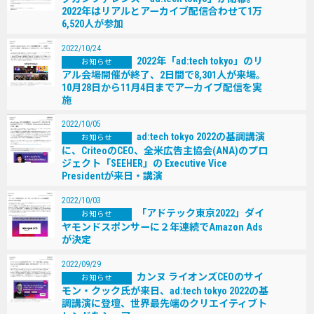
2022年はリアルとアーカイブ配信合わせて1万
6,520⼈が参加
2022/10/24
2022年「ad:tech tokyo」のリ
お知らせ
アル会場開催が終了、2⽇間で8,301⼈が来場。
10⽉28⽇から11⽉4⽇までアーカイブ配信を実
施
2022/10/05
ad:tech tokyo 2022の基調講演
お知らせ
に、CriteoのCEO、全⽶広告主協会(ANA)のプロ
ジェクト「SEEHER」の Executive Vice
Presidentが来⽇・講演
2022/10/03
「アドテック東京2022」ダイ
お知らせ
ヤモンドスポンサーに２年連続でAmazon Ads
が決定
2022/09/29
カンヌ ライオンズCEOのサイ
お知らせ
モン・クック⽒が来⽇、ad:tech tokyo 2022の基
調講演に登壇、世界最先端のクリエイティブト