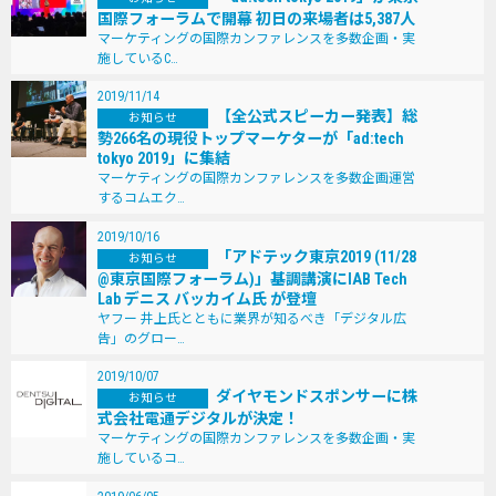
国際フォーラムで開幕 初日の来場者は5,387人
マーケティングの国際カンファレンスを多数企画・実
施しているC…
2019/11/14
【全公式スピーカー発表】総
お知らせ
勢266名の現役トップマーケターが「ad:tech
tokyo 2019」に集結
マーケティングの国際カンファレンスを多数企画運営
するコムエク…
2019/10/16
「アドテック東京2019 (11/28
お知らせ
@東京国際フォーラム)」基調講演にIAB Tech
Lab デニス バッカイム氏 が登壇
ヤフー 井上氏とともに業界が知るべき「デジタル広
告」のグロー…
2019/10/07
ダイヤモンドスポンサーに株
お知らせ
式会社電通デジタルが決定！
マーケティングの国際カンファレンスを多数企画・実
施しているコ…