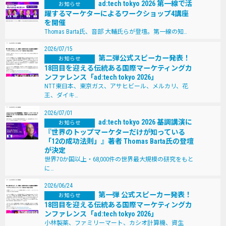
ad:tech tokyo 2026 第一線で活
お知らせ
躍するマーケターによるワークショップ4講座
を開催
Thomas Barta氏、音部 大輔氏らが登壇。第一線の知…
2026/07/15
第二弾公式スピーカー発表！
お知らせ
18回目を迎える伝統ある国際マーケティングカ
ンファレンス「ad:tech tokyo 2026」
NTT東日本、東京ガス、アサヒビール、メルカリ、花
王、ダイキ…
2026/07/01
ad:tech tokyo 2026 基調講演に
お知らせ
『世界のトップマーケターだけが知っている
「12の成功法則」』著者 Thomas Barta氏の登壇
が決定
世界70か国以上・68,000件の世界最大規模の研究をもと
に…
2026/06/24
第一弾 公式スピーカー発表！
お知らせ
18回目を迎える伝統ある国際マーケティングカ
ンファレンス「ad:tech tokyo 2026」
小林製薬、ファミリーマート、カシオ計算機、資生