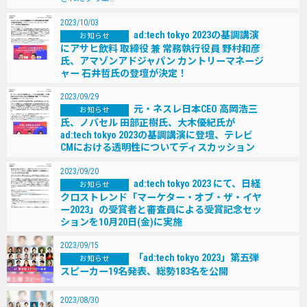
2023/10/03
ad:tech tokyo 2023の基調講演
お知らせ
にアサヒ飲料 取締役 兼 常務執⾏役員 野村和彦
⽒、アマゾンアドジャパン カントリーマネージ
ャー ⽯井哲⽒の登壇が決定！
2023/09/29
元・ネスレ⽇本CEO ⾼岡浩三
お知らせ
⽒、ノバセル ⽥部正樹⽒、⼤⽊優紀⽒が
ad:tech tokyo 2023の基調講演に登壇、テレビ
CMにおける透明性についてディスカッション
2023/09/20
ad:tech tokyo 2023 にて、⽇経
お知らせ
クロストレンド「マーケター・オブ・ザ・イヤ
ー2023」の受賞者と審査員による受賞記念セッ
ションを10⽉20⽇(⾦)に実施
2023/09/15
「ad:tech tokyo 2023」第五弾
お知らせ
スピーカー19名発表、総勢183名を公開
2023/08/30