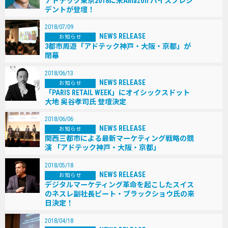
アドテック東京2018に米Amazon バイスプレジ
デントが登壇！
2018/07/09
NEWS RELEASE
お知らせ
3都市周遊「アドテック神戸・大阪・京都」が
閉幕
2018/06/13
NEWS RELEASE
お知らせ
「PARIS RETAIL WEEK」にオイシックスドット
大地 奥谷孝司氏 登壇決定
2018/06/06
NEWS RELEASE
お知らせ
関西三都市による最新マーケティング戦略の競
演 「アドテック神戸・大阪・京都」
2018/05/18
NEWS RELEASE
お知らせ
デジタルマーケティング革命を起こしたスイス
のネスレ副社長ピート・ブラックショウ氏の来
日決定！
2018/04/18