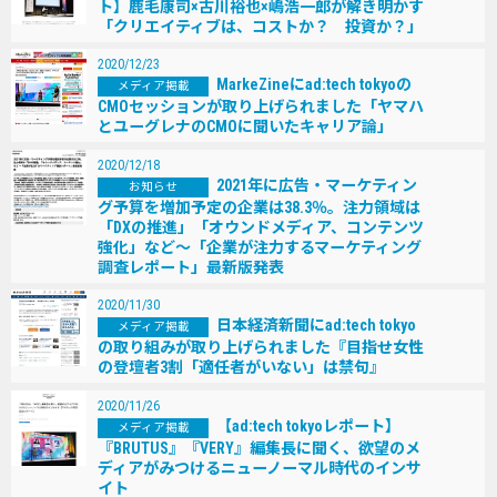
ト】鹿毛康司×古川裕也×嶋浩一郎が解き明かす
「クリエイティブは、コストか？ 投資か？」
2020/12/23
MarkeZineにad:tech tokyoの
メディア掲載
CMOセッションが取り上げられました「ヤマハ
とユーグレナのCMOに聞いたキャリア論」
2020/12/18
2021年に広告・マーケティン
お知らせ
グ予算を増加予定の企業は38.3％。注力領域は
「DXの推進」「オウンドメディア、コンテンツ
強化」など～「企業が注力するマーケティング
調査レポート」最新版発表
2020/11/30
日本経済新聞にad:tech tokyo
メディア掲載
の取り組みが取り上げられました『目指せ女性
の登壇者3割「適任者がいない」は禁句』
2020/11/26
【ad:tech tokyoレポート】
メディア掲載
『BRUTUS』『VERY』編集長に聞く、欲望のメ
ディアがみつけるニューノーマル時代のインサ
イト