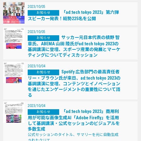
2023/10/05
「ad:tech tokyo 2023」第六弾
お知らせ
スピーカー発表！総勢225名を公開
2023/10/05
サッカー元⽇本代表の槙野 智
お知らせ
章⽒、ABEMA ⼭⽥ 陸⽒がad:tech tokyo 2023の
基調講演に登壇、スポーツ産業の発展とマーケ
ティングについてディスカッション
2023/10/04
Spotify 広告部⾨の最⾼責任者
お知らせ
リー・ブラウン⽒が来⽇、ad:tech tokyo 2023の
基調講演に登壇、コンテンツとイノベーション
を通じたエンゲージメントの重要性について語
る
2023/10/04
「ad:tech tokyo 2023」商⽤利
お知らせ
⽤が可能な画像⽣成AI「Adobe Firefly」を活⽤
して基調講演・公式セッションのビジュアルを
多数⽣成
公式セッションのタイトル、サマリーを元に⾃動⽣成
されたクリエ…