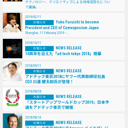
テクノロジー、クリエイティブによる地域活性化につい
て議論。…
2019/02/11
Yuko Furuichi to become
お知らせ
President and CEO of Comexposium Japan
Shanghai, 11 February 2019 --…
2018/10/11
NEWS RELEASE
お知らせ
10周年を迎えた「ad:tech tokyo 2018」閉幕
2018/09/11
NEWS RELEASE
お知らせ
アドテック東京2018にヤフー代表取締役社長
CEO 川邊 健太郎氏が登壇！
2018/08/28
NEWS RELEASE
お知らせ
『スタートアップワールドカップ2019』日本予
選をアドテック東京で開催
2018/08/16
NEWS RELEASE
お知らせ