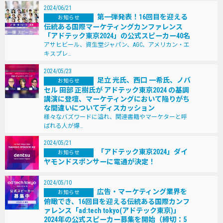
2024/06/21
第⼀弾発表！16回⽬を迎える
お知らせ
伝統ある国際マーケティングカンファレンス
「アドテック東京2024」の公式スピーカー40名
アサヒビール、資⽣堂ジャパン、AGC、アメリカン・エ
キスプレ…
2024/05/23
足立 光氏、⻄口 一希氏、ノバ
お知らせ
セル 田部 正樹氏が アドテック東京2024 の基調
講演に登壇、マーケティングにおいて陥りがち
な間違いについてディスカッション
様々なバズワードに溢れ、関連書籍やマーケターと呼
ばれる人が爆…
2024/05/21
「アドテック東京2024」ダイ
お知らせ
ヤモンドスポンサーに電通が決定！
2024/05/10
広告・マーケティング業界を
お知らせ
俯瞰でき、16回⽬を迎える伝統ある国際カンフ
ァレンス「ad:tech tokyo(アドテック東京)」
2024年の公式スピーカー募集を開始（締切：5