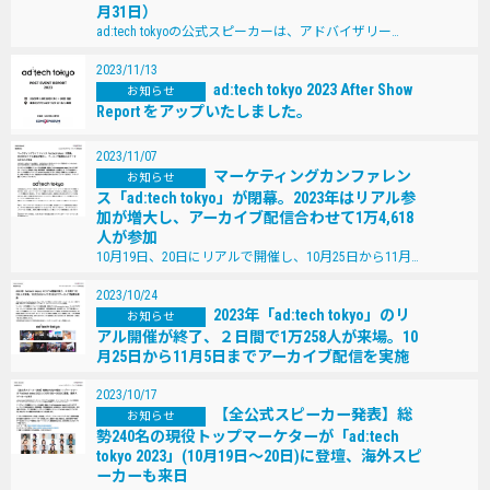
⽉31⽇）
ad:tech tokyoの公式スピーカーは、アドバイザリー…
2023/11/13
ad:tech tokyo 2023 After Show
お知らせ
Report をアップいたしました。
2023/11/07
マーケティングカンファレン
お知らせ
ス「ad:tech tokyo」が閉幕。2023年はリアル参
加が増大し、アーカイブ配信合わせて1万4,618
人が参加
10月19日、20日にリアルで開催し、10月25日から11月…
2023/10/24
2023年「ad:tech tokyo」のリ
お知らせ
アル開催が終了、２⽇間で1万258⼈が来場。10
⽉25⽇から11⽉5⽇までアーカイブ配信を実施
2023/10/17
【全公式スピーカー発表】総
お知らせ
勢240名の現役トップマーケターが「ad:tech
tokyo 2023」(10⽉19⽇〜20⽇)に登壇、海外スピ
ーカーも来⽇