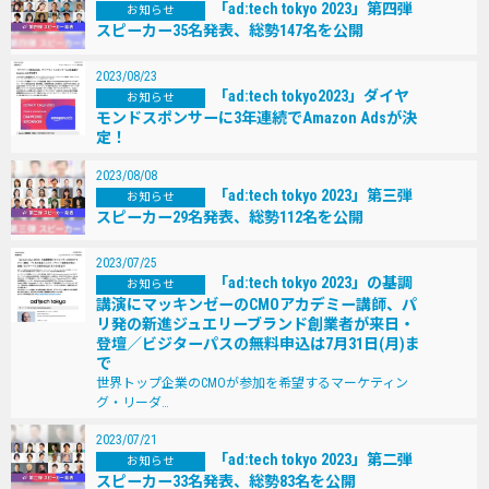
「ad:tech tokyo 2023」第四弾
お知らせ
スピーカー35名発表、総勢147名を公開
2023/08/23
「ad:tech tokyo2023」ダイヤ
お知らせ
モンドスポンサーに3年連続でAmazon Adsが決
定！
2023/08/08
「ad:tech tokyo 2023」第三弾
お知らせ
スピーカー29名発表、総勢112名を公開
2023/07/25
「ad:tech tokyo 2023」の基調
お知らせ
講演にマッキンゼーのCMOアカデミー講師、パ
リ発の新進ジュエリーブランド創業者が来⽇・
登壇／ビジターパスの無料申込は7⽉31⽇(⽉)ま
で
世界トップ企業のCMOが参加を希望するマーケティン
グ・リーダ…
2023/07/21
「ad:tech tokyo 2023」第二弾
お知らせ
スピーカー33名発表、総勢83名を公開