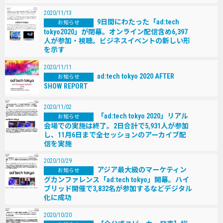
2020/11/13
9⽇間にわたった「ad:tech
お知らせ
tokyo2020」が閉幕。オンライン配信含め6,397
⼈が参加・視聴。ビジネスイベントの新しい形
を⽰す
2020/11/11
ad:tech tokyo 2020 AFTER
お知らせ
SHOW REPORT
2020/11/02
「ad:tech tokyo 2020」リアル
お知らせ
会場での実施は終了。2⽇合計で5,931⼈が参加
し、11⽉6⽇まで全セッションのアーカイブ配
信を実施
2020/10/29
アジア最大級のマーケティン
お知らせ
グカンファレンス「ad:tech tokyo」開幕。ハイ
ブリッド開催で3,832名が参加するなどデジタル
化に成功
2020/10/20