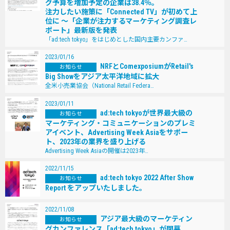
グ予算を増加予定の企業は38.4％。
注⼒したい施策に「Connected TV」が初めて上
位に 〜「企業が注⼒するマーケティング調査レ
ポート」最新版を発表
「ad:tech tokyo」をはじめとした国内主要カンファ…
2023/01/16
NRFとComexposiumがRetail's
お知らせ
Big Showをアジア太平洋地域に拡⼤
全⽶⼩売業協会（National Retail Federa…
2023/01/11
ad:tech tokyoが世界最⼤級の
お知らせ
マーケティング・コミュニケーションのプレミ
アイベント、Advertising Week Asiaをサポー
ト、2023年の業界を盛り上げる
Advertising Week Asiaの開催は2023年…
2022/11/15
ad:tech tokyo 2022 After Show
お知らせ
Report をアップいたしました。
2022/11/08
アジア最⼤級のマーケティン
お知らせ
グカンファレンス「ad:tech tokyo」が閉幕。