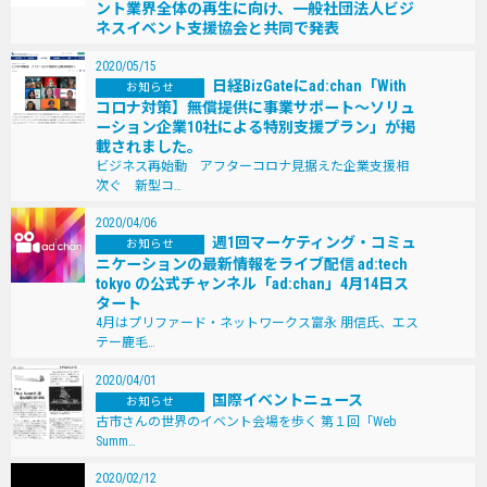
ント業界全体の再生に向け、一般社団法人ビジ
ネスイベント支援協会と共同で発表
2020/05/15
日経BizGateにad:chan「With
お知らせ
コロナ対策】無償提供に事業サポート～ソリュ
ーション企業10社による特別支援プラン」が掲
載されました。
ビジネス再始動 アフターコロナ見据えた企業支援相
次ぐ 新型コ…
2020/04/06
週1回マーケティング・コミュ
お知らせ
ニケーションの最新情報をライブ配信 ad:tech
tokyo の公式チャンネル「ad:chan」4月14日ス
タート
4月はプリファード・ネットワークス富永 朋信氏、エス
テー鹿毛…
2020/04/01
国際イベントニュース
お知らせ
古市さんの世界のイベント会場を歩く 第１回「Web
Summ…
2020/02/12