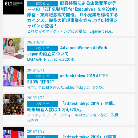
顧客体験による企業変⾰がテ
お知らせ
ーマの「ELT SUMMIT for Executive」を4/23(⽊)
原宿・東郷記念館で開催、 IT⼩売業を標榜する
カインズ、幾多の新規事業を⽴ち上げた損保ジ
ャパンが登壇！
これからのマーケティングに必要な、Experience-Le…
2020/02/06
Advance Women At Work
お知らせ
Japanの設立について
MATAWAN, N.J., Feb. 6, 2020 /P…
2019/12/11
ad:tech tokyo 2019 AFTER
お知らせ
SHOW REPORT
今年、11回目を迎えた ad:tech tokyoは、6つの…
2019/11/29
「ad:tech tokyo 2019 」閉幕。
お知らせ
総来場者人数は１万4,623人。
アドテックユニバーシティ・U-30セッションなど、次世
代を担…
2019/11/28
「ad:tech tokyo 2019」が東京
お知らせ