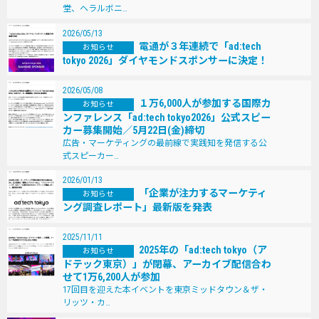
堂、ヘラルボニ…
2026/05/13
電通が３年連続で「ad:tech
お知らせ
tokyo 2026」ダイヤモンドスポンサーに決定！
2026/05/08
１万6,000人が参加する国際カ
お知らせ
ンファレンス「ad:tech tokyo2026」公式スピー
カー募集開始／5月22日(金)締切
広告・マーケティングの最前線で実践知を発信する公
式スピーカー…
2026/01/13
「企業が注力するマーケティ
お知らせ
ング調査レポート」最新版を発表
2025/11/11
2025年の「ad:tech tokyo（ア
お知らせ
ドテック東京）」が閉幕、アーカイブ配信合わ
せて1万6,200人が参加
17回目を迎えた本イベントを東京ミッドタウン＆ザ・
リッツ・カ…