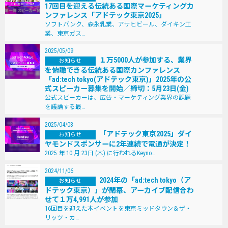
17回目を迎える伝統ある国際マーケティングカ
ンファレンス「アドテック東京2025」
ソフトバンク、森永乳業、アサヒビール、ダイキン工
業、東京ガス…
2025/05/09
１万5000人が参加する、業界
お知らせ
を俯瞰できる伝統ある国際カンファレンス
「ad:tech tokyo(アドテック東京)」2025年の公
式スピーカー募集を開始／締切：5月23日(金)
公式スピーカーは、広告・マーケティング業界の課題
を議論する最…
2025/04/03
「アドテック東京2025」ダイ
お知らせ
ヤモンドスポンサーに2年連続で電通が決定！
2025 年 10 月 23日 (木) に行われるKeyno…
2024/11/06
2024年の「ad:tech tokyo（ア
お知らせ
ドテック東京）」が閉幕、アーカイブ配信合わ
せて１万4,991人が参加
16回目を迎えた本イベントを東京ミッドタウン＆ザ・
リッツ・カ…