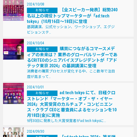
2024/10/08
【全スピーカー発表】総勢240
お知らせ
名以上の現役トップマーケターが「ad:tech
tokyo」(10月16日～18日)に登壇
基調講演、公式セッション、ワークショップ、エグジ
ビションステ…
2024/10/04
購買につながるコマースメデ
お知らせ
ィアの未来は？ 業界のグローバルリーダーであ
るCRITEOのシニアバイスプレジデントが「アド
テック東京 2024」の基調講演に登壇
消費者の購買プロセスが変化する中、ここ数年で注目
度が高まって…
2024/10/01
ad:tech tokyo にて、日経クロ
お知らせ
ストレンド「マーケター・オブ・ザ・イヤー
2024」大賞受賞のカルチュア・コンビニエン
ス・クラブ CEOと審査員によるセッションを10
月18日(金)に実施
9月30日に発表した大賞受賞者がad:tech tokyoに…
2024/09/30
「ad:tech tokyo 2024」第五弾