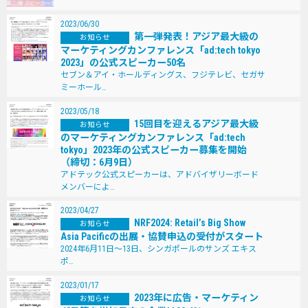
2023/06/30
第⼀弾発表！アジア最⼤級の
お知らせ
マーケティングカンファレンス「ad:tech tokyo
2023」の公式スピーカー50名
セブン＆アイ・ホールディングス、フジテレビ、セガサ
ミーホール…
2023/05/18
15回⽬を迎えるアジア最⼤級
お知らせ
のマーケティングカンファレンス「ad:tech
tokyo」2023年の公式スピーカー募集を開始
（締切：6⽉9⽇）
アドテック公式スピーカーは、アドバイザリーボード
メンバーによ…
2023/04/27
NRF2024: Retailʼs Big Show
お知らせ
Asia Pacificの出展・協賛申込の受付がスタート
2024年6⽉11⽇〜13⽇、シンガポールのサンズ エキス
ポ…
2023/01/17
2023年に広告・マーケティン
お知らせ