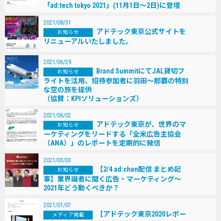
「ad:tech tokyo 2021」(11月1日～2日)に登壇
2021/08/31
アドテック東京公式サイトを
お知らせ
リニューアルいたしました。
2021/06/29
Brand SummitにてJAL貸切フ
お知らせ
ライトを活⽤、招待参加者に⽻⽥〜那覇の特別
な空の旅を提供
（協賛：KPIソリューションズ）
2021/06/02
アドテック東京が、世界のマ
お知らせ
ーケティングをリードする「全⽶広告主協会
（ANA）」のレポートを定期的に発信
2021/03/03
【2/4 ad:chan配信 まとめ記
お知らせ
事】業界識者に聞く広告・マーケティング～
2021年どう動くべきか？
2021/01/07
【アドテック東京2020レポー
メディア掲載