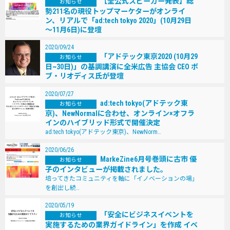
【全公式スピーカー発表】総
お知らせ
勢211名の現役トップマーケターがオンライ
ン、リアルで「ad:tech tokyo 2020」(10月29日
～11月6日)に登壇
2020/09/24
「アドテック東京2020 (10⽉29
お知らせ
⽇~30⽇)」の基調講演に全⽶広告 主協会 CEO ボ
ブ・リオディス⽒が登壇
2020/07/27
ad:tech tokyo(アドテック東
お知らせ
京)、NewNormalに合わせ、オンライン×オフラ
インのハイブリッド形式で開催決定
ad:tech tokyo(アドテック東京)、NewNorm…
2020/06/26
MarkeZine6月号巻頭に古市 優
お知らせ
子のインタビューが掲載されました。
培ってきたコミュニティを軸に「イノベーションの場」
を創出し続…
2020/05/19
「安全にビジネスイベントを
お知らせ
実施するための業界ガイドライン」を作成 イベ