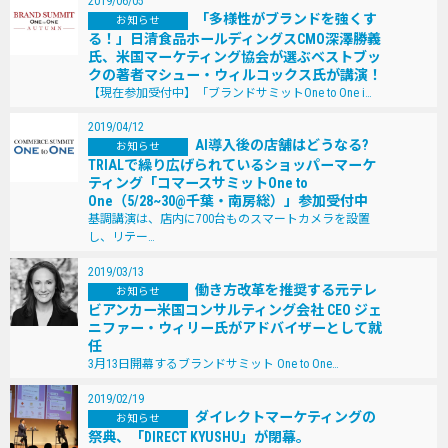
2019/06/05
「多様性がブランドを強くす
お知らせ
る！」日清食品ホールディングスCMO深澤勝義
氏、米国マーケティング協会が選ぶベストブッ
クの著者マシュー・ウィルコックス氏が講演！
【現在参加受付中】「ブランドサミットOne to One i…
2019/04/12
AI導入後の店舗はどうなる?
お知らせ
TRIALで繰り広げられているショッパーマーケ
ティング「コマースサミットOne to
One（5/28~30@千葉・南房総）」参加受付中
基調講演は、店内に700台ものスマートカメラを設置
し、リテー…
2019/03/13
働き方改革を推奨する元テレ
お知らせ
ビアンカー米国コンサルティング会社 CEO ジェ
ニファー・ウィリー氏がアドバイザーとして就
任
3月13日開幕するブランドサミット One to One…
2019/02/19
ダイレクトマーケティングの
お知らせ
祭典、「DIRECT KYUSHU」が閉幕。