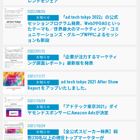
レンドをシェア
2022/08/26
「ad:tech tokyo 2022」の公式
お知らせ
セッションプログラム発表、Web3やDAOといっ
たテーマも／世界最⼤のマーケティング・コミ
ュニケーションズ・グループWPPによるセッシ
ョンも新設
2022/01/12
「企業が注⼒するマーケティ
お知らせ
ング調査レポート」最新版を発表
2021/11/17
ad:tech tokyo 2021 After Show
お知らせ
Report をアップいたしました。
2021/10/29
「アドテック東京2021」ダイ
お知らせ
ヤモンドスポンサーにAmazon Adsが決定
2021/10/29
【全公式スピーカー発表】総
お知らせ
勢230名以上の現役トップマーケターが