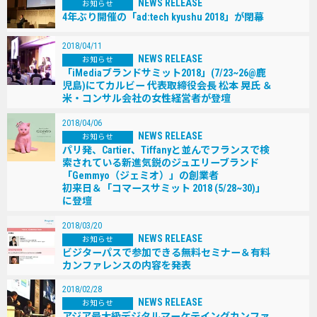
NEWS RELEASE
お知らせ
4年ぶり開催の「ad:tech kyushu 2018」が閉幕
2018/04/11
NEWS RELEASE
お知らせ
「iMediaブランドサミット2018」(7/23~26@鹿
児島)にてカルビー 代表取締役会長 松本 晃氏 ＆
米・コンサル会社の女性経営者が登壇
2018/04/06
NEWS RELEASE
お知らせ
パリ発、Cartier、Tiffanyと並んでフランスで検
索されている新進気鋭のジュエリーブランド
「Gemmyo（ジェミオ）」の創業者
初来日＆「コマースサミット 2018 (5/28~30)」
に登壇
2018/03/20
NEWS RELEASE
お知らせ
ビジターパスで参加できる無料セミナー＆有料
カンファレンスの内容を発表
2018/02/28
NEWS RELEASE
お知らせ
アジア最大級デジタルマーケテイングカンファ