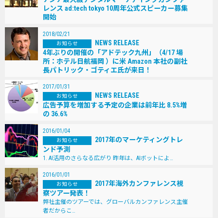
レンス ad:tech tokyo 10周年公式スピーカー募集
開始
2018/02/21
NEWS RELEASE
お知らせ
4年ぶりの開催の「アドテック九州」（4/17 場
所：ホテル日航福岡 ）に米 Amazon 本社の副社
長パトリック・ゴティエ氏が来日！
2017/01/31
NEWS RELEASE
お知らせ
広告予算を増加する予定の企業は前年比 8.5%増
の 36.6%
2016/01/04
2017年のマーケティングトレ
お知らせ
ンド予測
1. AI活用のさらなる広がり 昨年は、AIボットによ…
2016/01/01
2017年海外カンファレンス視
お知らせ
察ツアー発表！
弊社主催のツアーでは、グローバルカンファレンス主催
者だからこ…